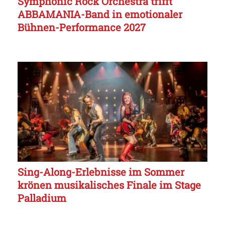
Symphonic Rock Orchestra trifft
ABBAMANIA-Band in emotionaler
Bühnen-Performance 2027
Sing-Along-Erlebnisse im Sommer
krönen musikalisches Finale im Stage
Palladium