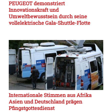
PEUGEOT demonstriert
Innovationskraft und
Umweltbewusstsein durch seine
vollelektrische Gala-Shuttle-Flotte
Internationale Stimmen aus Afrika
Asien und Deutschland prägen
Pfingstgottesdienst