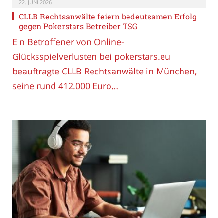
22. JUNI 2026
CLLB Rechtsanwälte feiern bedeutsamen Erfolg
gegen Pokerstars Betreiber TSG
Ein Betroffener von Online-
Glücksspielverlusten bei pokerstars.eu
beauftragte CLLB Rechtsanwälte in München,
seine rund 412.000 Euro…