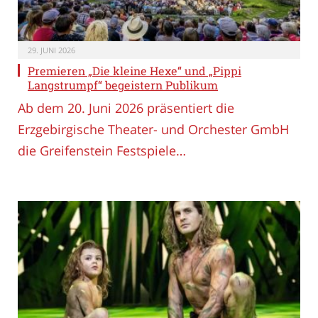
29. JUNI 2026
Premieren „Die kleine Hexe“ und „Pippi
Langstrumpf“ begeistern Publikum
Ab dem 20. Juni 2026 präsentiert die
Erzgebirgische Theater- und Orchester GmbH
die Greifenstein Festspiele…