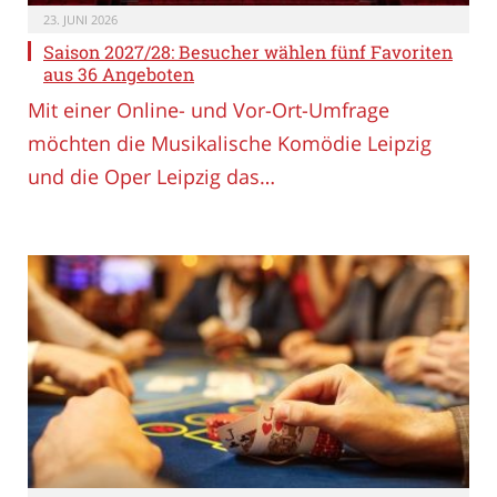
23. JUNI 2026
Saison 2027/28: Besucher wählen fünf Favoriten
aus 36 Angeboten
Mit einer Online- und Vor-Ort-Umfrage
möchten die Musikalische Komödie Leipzig
und die Oper Leipzig das…