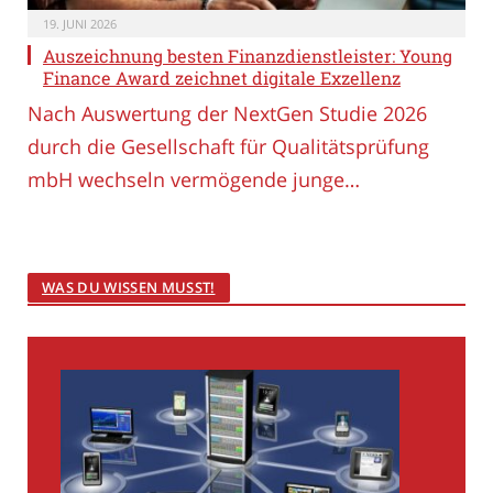
19. JUNI 2026
Auszeichnung besten Finanzdienstleister: Young
Finance Award zeichnet digitale Exzellenz
Nach Auswertung der NextGen Studie 2026
durch die Gesellschaft für Qualitätsprüfung
mbH wechseln vermögende junge…
WAS DU WISSEN MUSST!