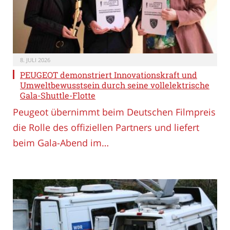
8. JULI 2026
PEUGEOT demonstriert Innovationskraft und
Umweltbewusstsein durch seine vollelektrische
Gala-Shuttle-Flotte
Peugeot übernimmt beim Deutschen Filmpreis
die Rolle des offiziellen Partners und liefert
beim Gala-Abend im…