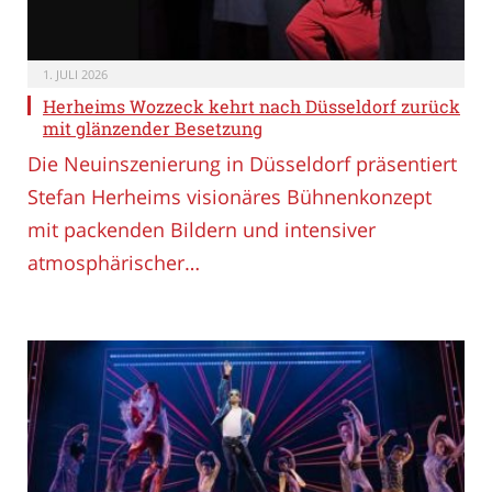
1. JULI 2026
Herheims Wozzeck kehrt nach Düsseldorf zurück
mit glänzender Besetzung
Die Neuinszenierung in Düsseldorf präsentiert
Stefan Herheims visionäres Bühnenkonzept
mit packenden Bildern und intensiver
atmosphärischer…