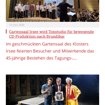
13. JULI 2026
Gartensaal Irsee wird Tonstudio für bewegende
CD-Produktion nach Brundibar
Im geschmückten Gartensaal des Klosters
Irsee feierten Besucher und Mitwirkende das
45-jährige Bestehen des Tagungs-,…