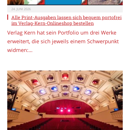
24. JUNI 2026
Alle Print-Ausgaben lassen sich bequem portofrei
im Verlag-Kern-Onlineshop bestellen
Verlag Kern hat sein Portfolio um drei Werke
erweitert, die sich jeweils einem Schwerpunkt
widmen:…