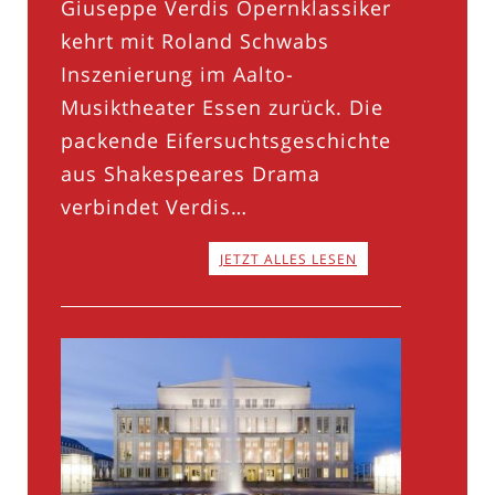
Giuseppe Verdis Opernklassiker
kehrt mit Roland Schwabs
Inszenierung im Aalto-
Musiktheater Essen zurück. Die
packende Eifersuchtsgeschichte
aus Shakespeares Drama
verbindet Verdis…
JETZT ALLES LESEN