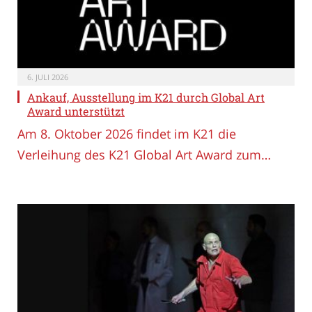
6. JULI 2026
Ankauf, Ausstellung im K21 durch Global Art
Award unterstützt
Am 8. Oktober 2026 findet im K21 die
Verleihung des K21 Global Art Award zum…