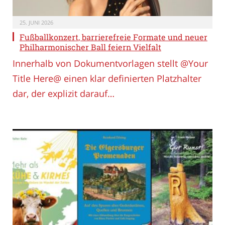
25. JUNI 2026
Fußballkonzert, barrierefreie Formate und neuer
Philharmonischer Ball feiern Vielfalt
Innerhalb von Dokumentvorlagen stellt @Your
Title Here@ einen klar definierten Platzhalter
dar, der explizit darauf…