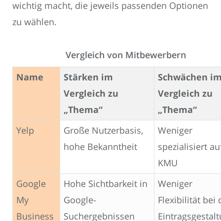
wichtig macht, die jeweils passenden Optionen
zu wählen.
Vergleich von Mitbewerbern
Name
Stärken im
Schwächen i
Vergleich zu
Vergleich zu
„Thema“
„Thema“
Yelp
Große Nutzerbasis,
Weniger
hohe Bekanntheit
spezialisiert au
KMU
Google
Hohe Sichtbarkeit in
Weniger
My
Google-
Flexibilität bei 
Business
Suchergebnissen
Eintragsgestal